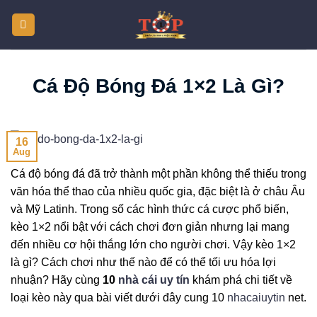
Skip
to
content
Cá Độ Bóng Đá 1×2 Là Gì?
16
Aug
Cá độ bóng đá đã trở thành một phần không thể thiếu trong
văn hóa thể thao của nhiều quốc gia, đặc biệt là ở châu Âu
và Mỹ Latinh. Trong số các hình thức cá cược phổ biến,
kèo 1×2 nổi bật với cách chơi đơn giản nhưng lại mang
đến nhiều cơ hội thắng lớn cho người chơi. Vậy kèo 1×2
là gì? Cách chơi như thế nào để có thể tối ưu hóa lợi
nhuận? Hãy cùng
10
nhà cái uy tín
khám phá chi tiết về
loại kèo này qua bài viết dưới đây cung 10
nhacaiuytin
net.