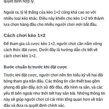
quyết định hợp lý.
Ngoài ra, tỷ lệ thắng của kèo 1×2 cũng khá cao so với
nhiều loại kèo khác. Điều này khiến cho kèo 1×2 trở thành
lựa chọn hàng đầu cho nhiều người chơi mới bắt đầu.
Cách chơi kèo 1×2
Để tham gia cá cược kèo 1×2, người chơi cần nắm vững
cách thức đặt cược. Dưới đây là hướng dẫn chi tiết về
cách chơi kèo 1×2.
Bước chuẩn bị trước khi đặt cược
Trước khi đặt cược, người chơi nên tìm hiểu kỹ về hai đội
bóng tham gia trận đấu. Các thông tin cần thiết bao gồm
phong độ gần đây, lịch sử đối đầu, đội hình ra sân, và các
yếu tố bên ngoài như thời tiết hay sân bãi. Những thông tin
này sẽ giúp người chơi có cái nhìn tổng quan hơn về trận
đấu và đưa ra quyết định chính xác.