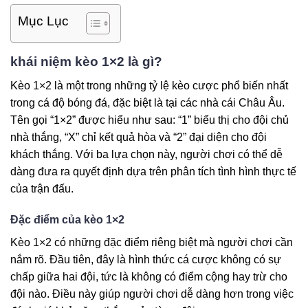
Mục Lục
khái niệm kèo 1×2 là gì?
Kèo 1×2 là một trong những tỷ lệ kèo cược phổ biến nhất
trong cá độ bóng đá, đặc biệt là tại các nhà cái Châu Âu.
Tên gọi “1×2” được hiểu như sau: “1” biểu thị cho đội chủ
nhà thắng, “X” chỉ kết quả hòa và “2” đại diện cho đội
khách thắng. Với ba lựa chọn này, người chơi có thể dễ
dàng đưa ra quyết định dựa trên phân tích tình hình thực tế
của trận đấu.
Đặc điểm của kèo 1×2
Kèo 1×2 có những đặc điểm riêng biệt mà người chơi cần
nắm rõ. Đầu tiên, đây là hình thức cá cược không có sự
chấp giữa hai đội, tức là không có điểm cộng hay trừ cho
đội nào. Điều này giúp người chơi dễ dàng hơn trong việc