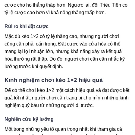
cược cho họ thắng thấp hơn. Ngược lại, đội Triều Tiên có
tỷ lệ cược cao hơn vì khả năng thắng thấp hơn.
Rủi ro khi đặt cược
Mặc dù kèo 1×2 có tỷ lệ thắng cao, nhưng người chơi
cũng cần phải cẩn trọng. Đặt cược vào cửa hòa có thể
mang lại lợi nhuận lớn, nhưng khả năng xảy ra kết quả
hòa thường rất thấp. Do đó, người chơi cần cân nhắc kỹ
lưỡng trước khi quyết định.
Kinh nghiệm chơi kèo 1×2 hiệu quả
Để có thể chơi kèo 1×2 một cách hiệu quả và đạt được kết
quả tốt nhất, người chơi cần trang bị cho mình những kinh
nghiệm quý báu từ những người đi trước.
Nghiên cứu kỹ lưỡng
Một trong những yếu tố quan trọng nhất khi tham gia cá