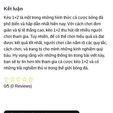
Kết luận
Kèo 1×2 là một trong những hình thức cá cược bóng đá
phổ biến và hấp dẫn nhất hiện nay. Với cách chơi đơn
giản và tỷ lệ thắng cao, kèo 1×2 thu hút rất nhiều người
chơi tham gia. Tuy nhiên, để có thể chơi hiệu quả và đạt
được kết quả tốt nhất, người chơi cần nắm rõ các quy tắc,
cách chơi, và trang bị cho mình những kinh nghiệm quý
báu. Hy vọng rằng với những thông tin trong bài viết này,
bạn sẽ tự tin hơn khi tham gia cá cược kèo 1×2 và có
những trải nghiệm thú vị trong thế giới bóng đá.
0/5
(0 Reviews)