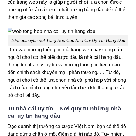
của trang web này là giúp người chơi lựa chọn được
những nhà cái cá cược chất lượng hàng đầu để có thể
tham gia các sòng bài trực tuyến.
10nhacaiuytin.net Tổng Hợp Các Nhà Cái Uy Tín Hàng Đầu
Dựa vào những thông tin mà trang web này cung cấp,
người chơi có thể biết được đâu là nhà cái hàng đầu,
thông tin pháp lý, uy tín và những thông tin liên quan
đến chính sách khuyến mại, phần thưởng. … Từ đó,
người chơi có thể lựa chọn nhà cái phù hợp với phong
cách của mình cũng như yên tâm hơn khi tham gia các
trò chơi tại đây.
10 nhà cái uy tín – Nơi quy tụ những nhà
cái uy tín hàng đầu
Dạo quanh thị trường cá cược Việt Nam, bạn có thể dễ
dàng dừng chân ở một điểm giải trí nào đó. Tuy nhiên,