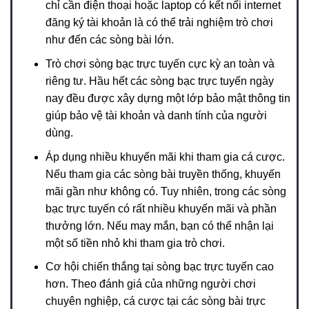
chỉ cần điện thoại hoặc laptop có kết nối internet
đăng ký tài khoản là có thể trải nghiệm trò chơi
như đến các sòng bài lớn.
Trò chơi sòng bạc trực tuyến cực kỳ an toàn và
riêng tư. Hầu hết các sòng bạc trực tuyến ngày
nay đều được xây dựng một lớp bảo mật thông tin
giúp bảo vệ tài khoản và danh tính của người
dùng.
Áp dụng nhiều khuyến mãi khi tham gia cá cược.
Nếu tham gia các sòng bài truyền thống, khuyến
mãi gần như không có. Tuy nhiên, trong các sòng
bạc trực tuyến có rất nhiều khuyến mãi và phần
thưởng lớn. Nếu may mắn, bạn có thể nhận lại
một số tiền nhỏ khi tham gia trò chơi.
Cơ hội chiến thắng tại sòng bạc trực tuyến cao
hơn. Theo đánh giá của những người chơi
chuyên nghiệp, cá cược tại các sòng bài trực