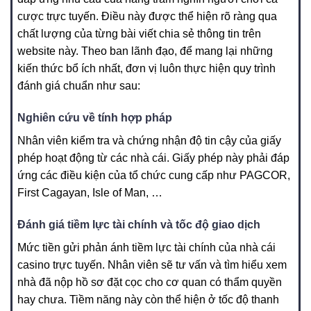
cược trực tuyến. Điều này được thể hiện rõ ràng qua
chất lượng của từng bài viết chia sẻ thông tin trên
website này. Theo ban lãnh đạo, để mang lại những
kiến thức bổ ích nhất, đơn vị luôn thực hiện quy trình
đánh giá chuẩn như sau:
Nghiên cứu về tính hợp pháp
Nhân viên kiểm tra và chứng nhận độ tin cậy của giấy
phép hoạt động từ các nhà cái. Giấy phép này phải đáp
ứng các điều kiện của tổ chức cung cấp như PAGCOR,
First Cagayan, Isle of Man, …
Đánh giá tiềm lực tài chính và tốc độ giao dịch
Mức tiền gửi phản ánh tiềm lực tài chính của nhà cái
casino trực tuyến. Nhân viên sẽ tư vấn và tìm hiểu xem
nhà đã nộp hồ sơ đặt cọc cho cơ quan có thẩm quyền
hay chưa. Tiềm năng này còn thể hiện ở tốc độ thanh