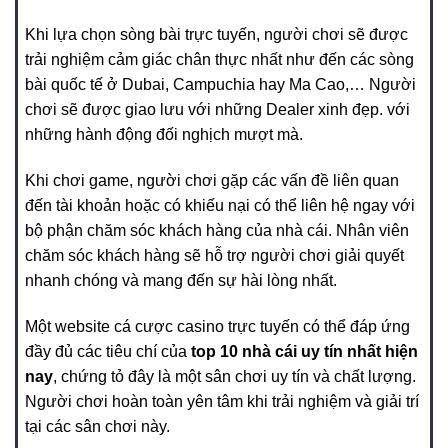
Khi lựa chọn sòng bài trực tuyến, người chơi sẽ được
trải nghiệm cảm giác chân thực nhất như đến các sòng
bài quốc tế ở Dubai, Campuchia hay Ma Cao,… Người
chơi sẽ được giao lưu với những Dealer xinh đẹp. với
những hành động đối nghịch mượt mà.
Khi chơi game, người chơi gặp các vấn đề liên quan
đến tài khoản hoặc có khiếu nại có thể liên hệ ngay với
bộ phận chăm sóc khách hàng của nhà cái. Nhân viên
chăm sóc khách hàng sẽ hỗ trợ người chơi giải quyết
nhanh chóng và mang đến sự hài lòng nhất.
Một website cá cược casino trực tuyến có thể đáp ứng
đầy đủ các tiêu chí của
top 10 nhà cái uy tín nhất hiện
nay
, chứng tỏ đây là một sân chơi uy tín và chất lượng.
Người chơi hoàn toàn yên tâm khi trải nghiệm và giải trí
tại các sân chơi này.