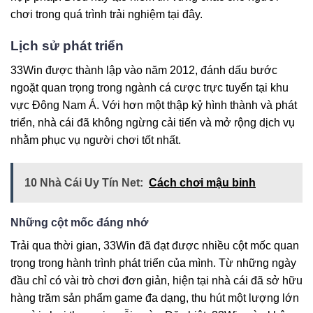
chơi trong quá trình trải nghiệm tại đây.
Lịch sử phát triển
33Win được thành lập vào năm 2012, đánh dấu bước
ngoặt quan trọng trong ngành cá cược trực tuyến tại khu
vực Đông Nam Á. Với hơn một thập kỷ hình thành và phát
triển, nhà cái đã không ngừng cải tiến và mở rộng dịch vụ
nhằm phục vụ người chơi tốt nhất.
10 Nhà Cái Uy Tín Net:
Cách chơi mậu binh
Những cột mốc đáng nhớ
Trải qua thời gian, 33Win đã đạt được nhiều cột mốc quan
trọng trong hành trình phát triển của mình. Từ những ngày
đầu chỉ có vài trò chơi đơn giản, hiện tại nhà cái đã sở hữu
hàng trăm sản phẩm game đa dạng, thu hút một lượng lớn