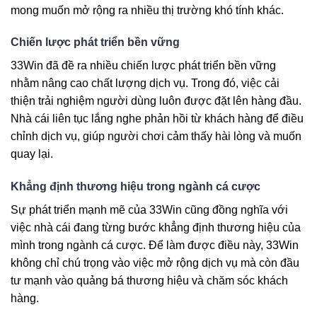
mong muốn mở rộng ra nhiều thị trường khó tính khác.
Chiến lược phát triển bền vững
33Win đã đề ra nhiều chiến lược phát triển bền vững
nhằm nâng cao chất lượng dịch vụ. Trong đó, việc cải
thiện trải nghiệm người dùng luôn được đặt lên hàng đầu.
Nhà cái liên tục lắng nghe phản hồi từ khách hàng để điều
chỉnh dịch vụ, giúp người chơi cảm thấy hài lòng và muốn
quay lại.
Khẳng định thương hiệu trong ngành cá cược
Sự phát triển mạnh mẽ của 33Win cũng đồng nghĩa với
việc nhà cái đang từng bước khẳng định thương hiệu của
mình trong ngành cá cược. Để làm được điều này, 33Win
không chỉ chú trọng vào việc mở rộng dịch vụ mà còn đầu
tư mạnh vào quảng bá thương hiệu và chăm sóc khách
hàng.