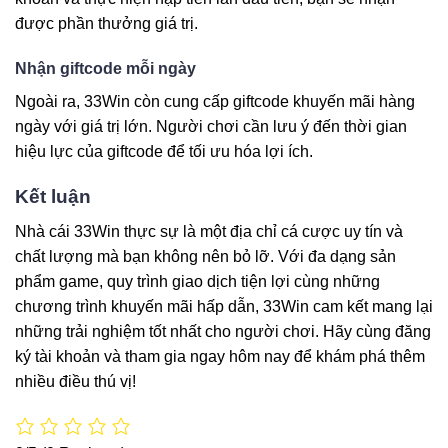
được phần thưởng giá trị.
Nhận giftcode mỗi ngày
Ngoài ra, 33Win còn cung cấp giftcode khuyến mãi hàng
ngày với giá trị lớn. Người chơi cần lưu ý đến thời gian
hiệu lực của giftcode để tối ưu hóa lợi ích.
Kết luận
Nhà cái 33Win thực sự là một địa chỉ cá cược uy tín và
chất lượng mà bạn không nên bỏ lỡ. Với đa dạng sản
phẩm game, quy trình giao dịch tiện lợi cùng những
chương trình khuyến mãi hấp dẫn, 33Win cam kết mang lại
những trải nghiệm tốt nhất cho người chơi. Hãy cùng đăng
ký tài khoản và tham gia ngay hôm nay để khám phá thêm
nhiều điều thú vị!