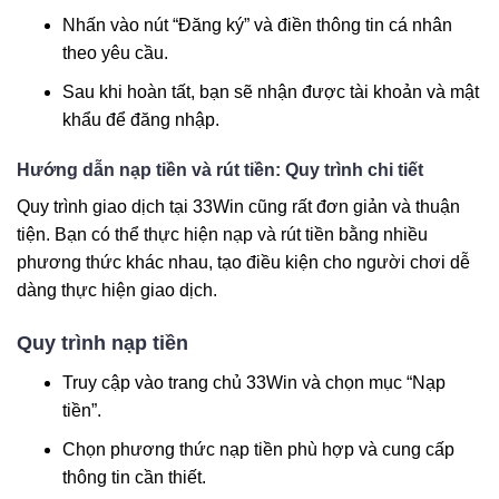
Nhấn vào nút “Đăng ký” và điền thông tin cá nhân
theo yêu cầu.
Sau khi hoàn tất, bạn sẽ nhận được tài khoản và mật
khẩu để đăng nhập.
Hướng dẫn nạp tiền và rút tiền: Quy trình chi tiết
Quy trình giao dịch tại 33Win cũng rất đơn giản và thuận
tiện. Bạn có thể thực hiện nạp và rút tiền bằng nhiều
phương thức khác nhau, tạo điều kiện cho người chơi dễ
dàng thực hiện giao dịch.
Quy trình nạp tiền
Truy cập vào trang chủ 33Win và chọn mục “Nạp
tiền”.
Chọn phương thức nạp tiền phù hợp và cung cấp
thông tin cần thiết.