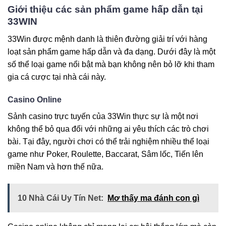
Giới thiệu các sản phẩm game hấp dẫn tại
33WIN
33Win được mệnh danh là thiên đường giải trí với hàng
loạt sản phẩm game hấp dẫn và đa dạng. Dưới đây là một
số thể loại game nổi bật mà bạn không nên bỏ lỡ khi tham
gia cá cược tại nhà cái này.
Casino Online
Sảnh casino trực tuyến của 33Win thực sự là một nơi
không thể bỏ qua đối với những ai yêu thích các trò chơi
bài. Tại đây, người chơi có thể trải nghiệm nhiều thể loại
game như Poker, Roulette, Baccarat, Sâm lốc, Tiến lên
miền Nam và hơn thế nữa.
10 Nhà Cái Uy Tín Net:
Mơ thấy ma đánh con gì