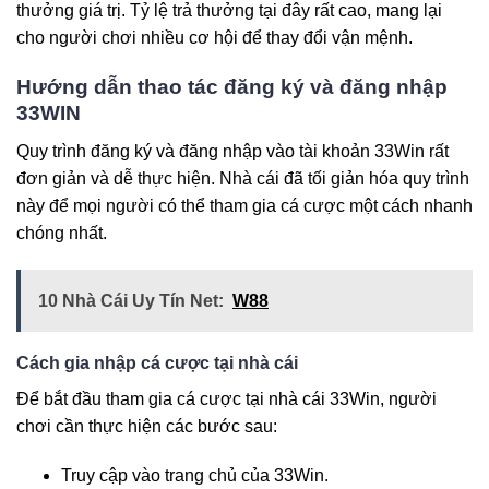
thưởng giá trị. Tỷ lệ trả thưởng tại đây rất cao, mang lại
cho người chơi nhiều cơ hội để thay đổi vận mệnh.
Hướng dẫn thao tác đăng ký và đăng nhập
33WIN
Quy trình đăng ký và đăng nhập vào tài khoản 33Win rất
đơn giản và dễ thực hiện. Nhà cái đã tối giản hóa quy trình
này để mọi người có thể tham gia cá cược một cách nhanh
chóng nhất.
10 Nhà Cái Uy Tín Net:
W88
Cách gia nhập cá cược tại nhà cái
Để bắt đầu tham gia cá cược tại nhà cái 33Win, người
chơi cần thực hiện các bước sau:
Truy cập vào trang chủ của 33Win.