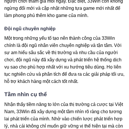
người chơi tham gia mỗi ngày. Đặc biệt, 33Win còn không
ngừng đổi mới và cập nhật những tựa game mới nhất để
làm phong phú thêm kho game của mình.
Đội ngũ chuyên nghiệp
Một trong những yếu tố tạo nên thành công của 33Win
chính là đội ngũ nhân viên chuyên nghiệp và tận tâm. Với
sự am hiểu sâu sắc về thị trường và nhu cầu của người
chơi, đội ngũ này đã xây dựng và phát triển hệ thống dịch
vụ sao cho phù hợp nhất với xu hướng tiêu dùng. Họ liên
tục nghiên cứu và phân tích để đưa ra các giải pháp tối ưu,
hỗ trợ khách hàng một cách tốt nhất.
Tầm nhìn cụ thể
Nhận thấy tiềm năng to lớn của thị trường cá cược tại Việt
Nam, 33Win đã xây dựng một tầm nhìn rõ ràng cho tương
lai phát triển của mình. Nhờ vào chiến lược phát triển hợp
lý, nhà cái không chỉ muốn giữ vững vị thế hiện tại mà còn