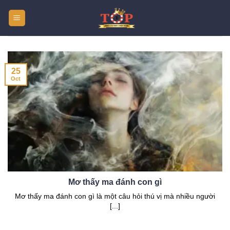
Skip
to
content
25
Oct
Mơ thấy ma đánh con gì
Mơ thấy ma đánh con gì là một câu hỏi thú vị mà nhiều người
[...]