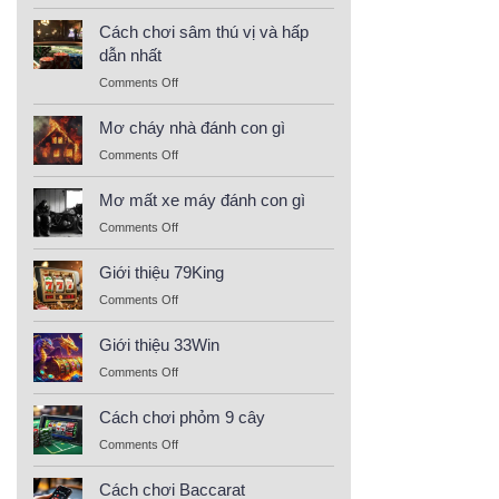
Cược
đá
chấp
gà
Cách chơi sâm thú vị và hấp
bóng
sv388
dẫn nhất
đá
là
on
Comments Off
gì
Cách
chơi
Mơ cháy nhà đánh con gì
sâm
on
Comments Off
thú
Mơ
vị
cháy
và
Mơ mất xe máy đánh con gì
nhà
hấp
on
Comments Off
đánh
dẫn
Mơ
con
nhất
mất
gì
Giới thiệu 79King
xe
on
Comments Off
máy
Giới
đánh
thiệu
con
Giới thiệu 33Win
79King
gì
on
Comments Off
Giới
thiệu
Cách chơi phỏm 9 cây
33Win
on
Comments Off
Cách
chơi
Cách chơi Baccarat