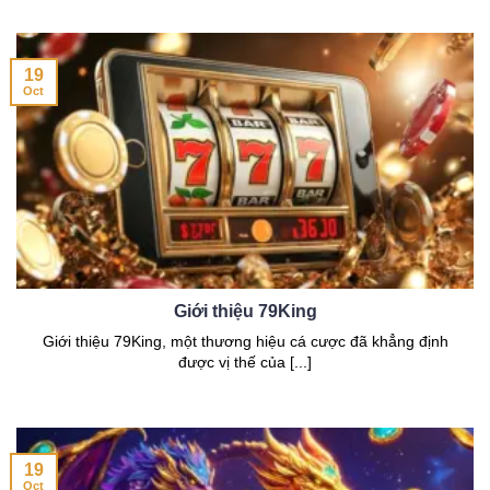
19
Oct
Giới thiệu 79King
Giới thiệu 79King, một thương hiệu cá cược đã khẳng định
được vị thế của [...]
19
Oct