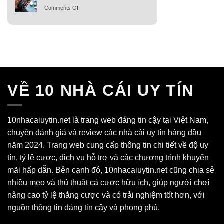
phỏm
on
Comments Off
9
Cách
cây
chơi
Baccarat
VỀ 10 NHÀ CÁI UY TÍN
10nhacaiuytin.net là trang web đáng tin cậy tại Việt Nam,
chuyên đánh giá và review các nhà cái uy tín hàng đầu
năm 2024. Trang web cung cấp thông tin chi tiết về độ uy
tín, tỷ lệ cược, dịch vụ hỗ trợ và các chương trình khuyến
mãi hấp dẫn. Bên cạnh đó, 10nhacaiuytin.net cũng chia sẻ
nhiều mẹo và thủ thuật cá cược hữu ích, giúp người chơi
nâng cao tỷ lệ thắng cược và có trải nghiệm tốt hơn, với
nguồn thông tin đáng tin cậy và phong phú.