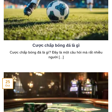
Cược chấp bóng đá là gì
Cược chấp bóng đá là gì? Đây là một câu hỏi mà rất nhiều
người [...]
25
Oct