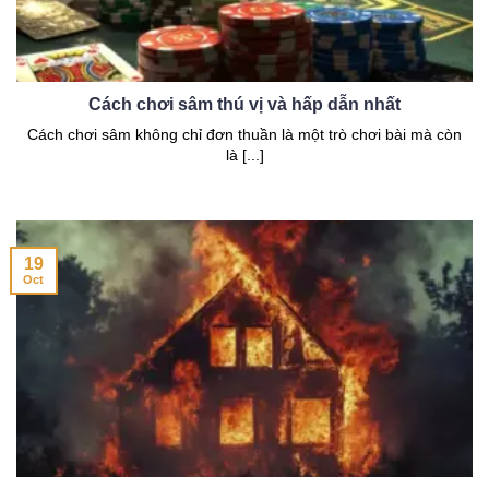
Cách chơi sâm thú vị và hấp dẫn nhất
Cách chơi sâm không chỉ đơn thuần là một trò chơi bài mà còn
là [...]
19
Oct