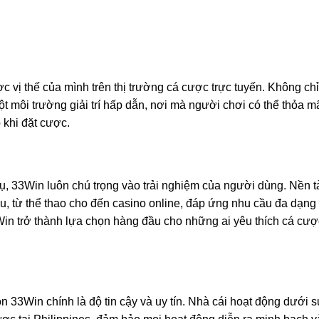
vị thế của mình trên thị trường cá cược trực tuyến. Không ch
t môi trường giải trí hấp dẫn, nơi mà người chơi có thể thỏa m
 khi đặt cược.
vụ, 33Win luôn chú trọng vào trải nghiệm của người dùng. Nền 
u, từ thể thao cho đến casino online, đáp ứng nhu cầu đa dạng
Win trở thành lựa chọn hàng đầu cho những ai yêu thích cá cượ
n 33Win chính là độ tin cậy và uy tín. Nhà cái hoạt động dưới 