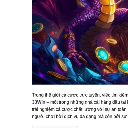
Trong thế giới cá cược trực tuyến, việc tìm kiế
33Win
– một trong những nhà cái hàng đầu tạ
trải nghiệm cá cược chất lượng với sự an toàn 
người chơi bởi dịch vụ đa dạng mà còn bởi sự