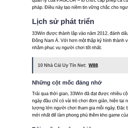
quản lý của PAGCOR – tổ chức cấp phép cá cượ
pháp. Điều này tạo niềm tin vững chắc cho người
Lịch sử phát triển
33Win được thành lập vào năm 2012, đánh dấu 
Đông Nam Á. Với hơn một thập kỷ hình thành và
nhằm phục vụ người chơi tốt nhất.
10 Nhà Cái Uy Tín Net:
W88
Những cột mốc đáng nhớ
Trải qua thời gian, 33Win đã đạt được nhiều cộ
ngày đầu chỉ có vài trò chơi đơn giản, hiện tạ
lượng lớn người chơi tham gia mỗi ngày. Đặc 
mới nhất để làm phong phú thêm kho game của