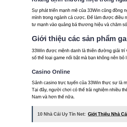
Sự phát triển mạnh mẽ của 33Win cũng đồng ng
mình trong ngành cá cược. Để làm được điều n
tư mạnh vào quảng bá thương hiệu và chăm só
Giới thiệu các sản phẩm g
33Win được mệnh danh là thiên đường giải trí
số thể loại game nổi bật mà bạn không nên bỏ l
Casino Online
Sảnh casino trực tuyến của 33Win thực sự là mộ
Tại đây, người chơi có thể trải nghiệm nhiều t
Nam và hơn thế nữa.
10 Nhà Cái Uy Tín Net:
Giới Thiệu Nhà Cá