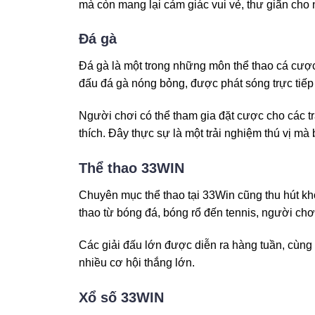
mà còn mang lại cảm giác vui vẻ, thư giãn cho
Đá gà
Đá gà là một trong những môn thể thao cá cược
đấu đá gà nóng bỏng, được phát sóng trực tiếp
Người chơi có thể tham gia đặt cược cho các t
thích. Đây thực sự là một trải nghiệm thú vị mà
Thể thao 33WIN
Chuyên mục thể thao tại 33Win cũng thu hút kh
thao từ bóng đá, bóng rổ đến tennis, người chơ
Các giải đấu lớn được diễn ra hàng tuần, cùng 
nhiều cơ hội thắng lớn.
Xổ số 33WIN