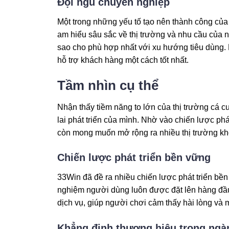
Đội ngũ chuyên nghiệp
Một trong những yếu tố tạo nên thành công của
am hiểu sâu sắc về thị trường và nhu cầu của n
sao cho phù hợp nhất với xu hướng tiêu dùng. H
hỗ trợ khách hàng một cách tốt nhất.
Tầm nhìn cụ thể
Nhận thấy tiềm năng to lớn của thị trường cá 
lai phát triển của mình. Nhờ vào chiến lược phá
còn mong muốn mở rộng ra nhiều thị trường khó
Chiến lược phát triển bền vững
33Win đã đề ra nhiều chiến lược phát triển bền
nghiệm người dùng luôn được đặt lên hàng đầu.
dịch vụ, giúp người chơi cảm thấy hài lòng và 
Khẳng định thương hiệu trong ngà