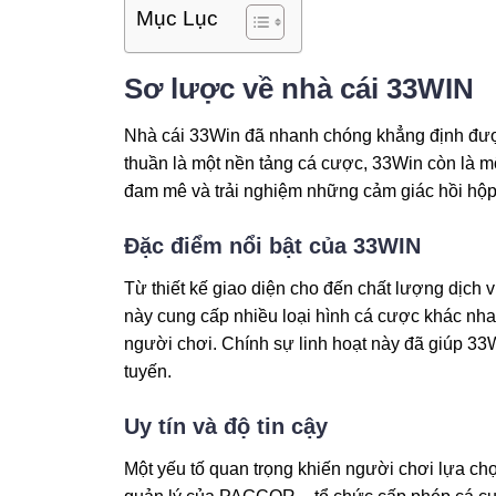
Mục Lục
Sơ lược về nhà cái 33WIN
Nhà cái 33Win đã nhanh chóng khẳng định được 
thuần là một nền tảng cá cược, 33Win còn là mộ
đam mê và trải nghiệm những cảm giác hồi hộp
Đặc điểm nổi bật của 33WIN
Từ thiết kế giao diện cho đến chất lượng dịch 
này cung cấp nhiều loại hình cá cược khác nha
người chơi. Chính sự linh hoạt này đã giúp 33
tuyến.
Uy tín và độ tin cậy
Một yếu tố quan trọng khiến người chơi lựa chọ