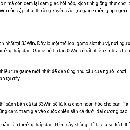
lớn mà còn đem lại cảm giác hồi hộp, kịch tính giống như chơi 
Win còn cập nhật thường xuyên các tựa game mới, giúp người
h nhất tại 33Win. Đây là một thể loại game slot thú vị, nơi ngườ
 thưởng hấp dẫn. Game nổ hũ tại 33Win có rất nhiều sự lựa chọn
 nhiều tựa game mới nhất để đáp ứng nhu cầu của người chơi.
n tại đây.
hì sảnh bắn cá tại 33Win sẽ là lựa chọn hoàn hảo cho bạn. Tại
ũng cảm, tham gia vào cuộc chiến săn cá dưới đại dương bao l
hoản tiền thưởng hấp dẫn. Điều này không chỉ tạo ra sự kích th