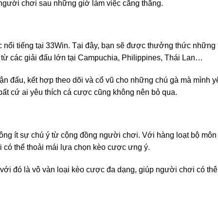
 người chơi sau những giờ làm việc căng thẳng.
 nổi tiếng tại 33Win. Tại đây, bạn sẽ được thưởng thức những 
 từ các giải đấu lớn tại Campuchia, Philippines, Thái Lan…
rận đấu, kết hợp theo dõi và cổ vũ cho những chú gà mà mình y
 bất cứ ai yêu thích cá cược cũng không nên bỏ qua.
ông ít sự chú ý từ cộng đồng người chơi. Với hàng loạt bộ môn
i có thể thoải mái lựa chọn kèo cược ưng ý.
với đó là vô vàn loại kèo cược đa dạng, giúp người chơi có th