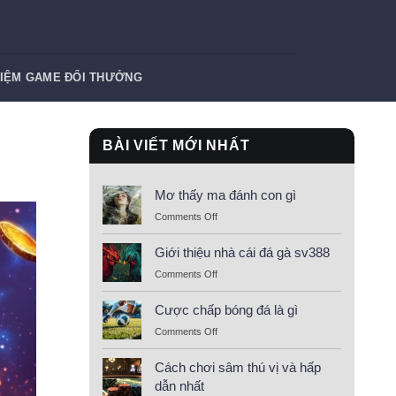
HIỆM GAME ĐỔI THƯỞNG
BÀI VIẾT MỚI NHẤT
Mơ thấy ma đánh con gì
on
Comments Off
Mơ
thấy
Giới thiệu nhà cái đá gà sv388
ma
on
Comments Off
đánh
Giới
con
thiệu
gì
Cược chấp bóng đá là gì
nhà
on
Comments Off
cái
Cược
đá
chấp
gà
Cách chơi sâm thú vị và hấp
bóng
sv388
dẫn nhất
đá